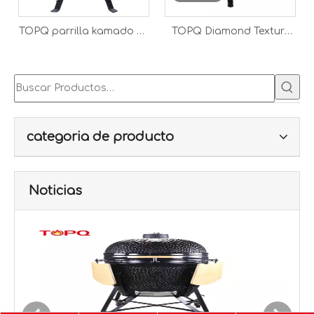
TOPQ parrilla kamado de
TOPQ Diamond Texture
14 pulgadas
Mini Ceramic BBQ Parrilla
de 15 pulgadas para
cocinar al aire libre
categoria de producto
Noticias