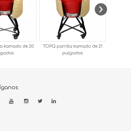
la kamado de 20
TOPQ parrilla kamado de 21
TOPQ par
lgadas
pulgadas
íganos



