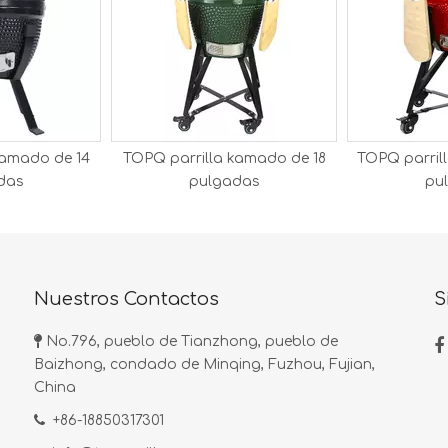
kamado de 14
TOPQ parrilla kamado de 18
TOPQ parril
das
pulgadas
pu
Nuestros Contactos
S

No.796, pueblo de Tianzhong, pueblo de

Baizhong, condado de Minqing, Fuzhou, Fujian,
China

+86-18850317301