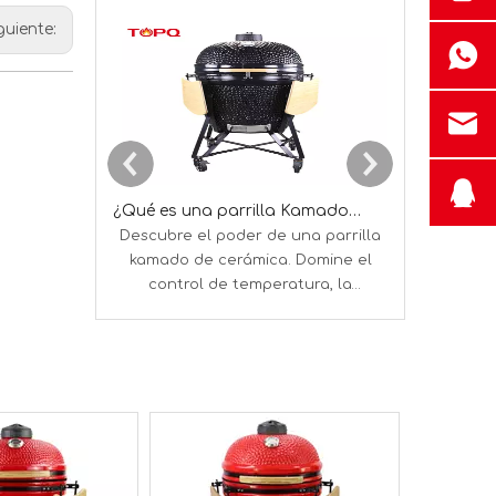
guiente:
¿Qué es una parrilla Kamado y cómo funciona?
Descubre el poder de una parrilla
Descubra si 
kamado de cerámica. Domine el
una parrill
control de temperatura, la
Conozca su v
eficiencia del combustible y la
y cómo reem
cocción versátil para un BBQ
perfecto en todo momento.