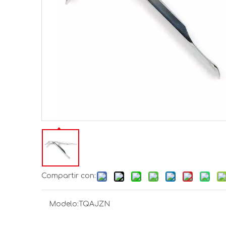
Compartir con:
Modelo:
TQAJZN