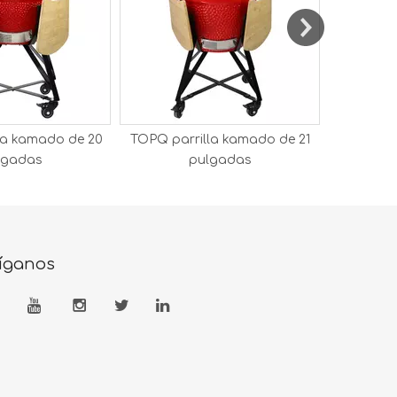
la kamado de 20
TOPQ parrilla kamado de 21
TOPQ par
lgadas
pulgadas
íganos



