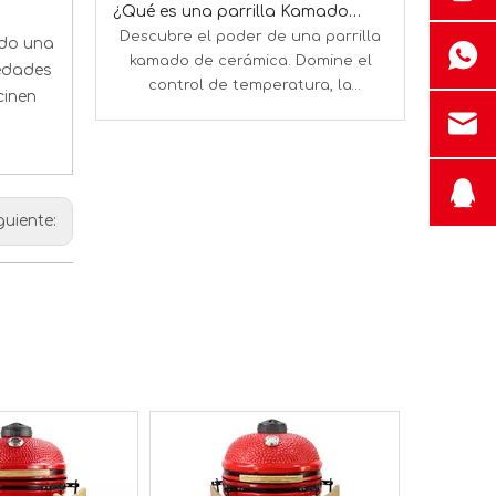
¿Qué es una parrilla Kamado y cómo funciona?
Descubre el poder de una parrilla
Descubra si 
ndo una
kamado de cerámica. Domine el
una parrill
iedades
control de temperatura, la
Conozca su v
cinen
eficiencia del combustible y la
y cómo reem
cocción versátil para un BBQ
perfecto en todo momento.
guiente: