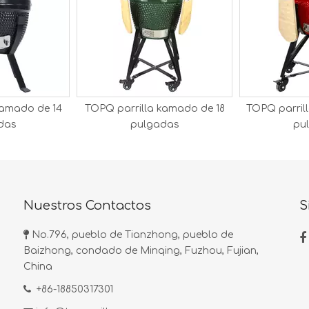
kamado de 14
TOPQ parrilla kamado de 18
TOPQ parril
das
pulgadas
pu
Nuestros Contactos
S

No.796, pueblo de Tianzhong, pueblo de

Baizhong, condado de Minqing, Fuzhou, Fujian,
China

+86-18850317301