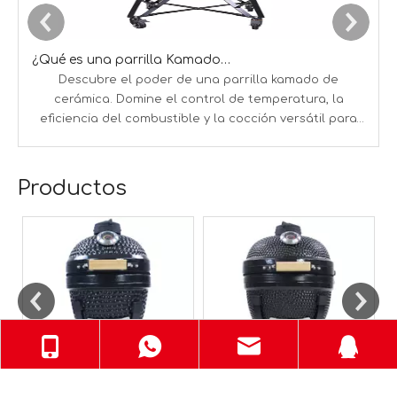
¿Qué es una parrilla Kamado y cómo funciona?
Descubre el poder de una parrilla kamado de
De
cerámica. Domine el control de temperatura, la
cer
eficiencia del combustible y la cocción versátil para
un BBQ perfecto en todo momento.
Productos
de