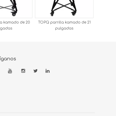
la kamado de 20
TOPQ parrilla kamado de 21
TOPQ par
lgadas
pulgadas
íganos



