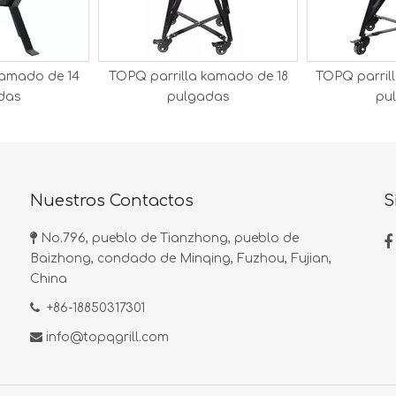
kamado de 14
TOPQ parrilla kamado de 18
TOPQ parril
das
pulgadas
pu
Nuestros Contactos
S

No.796, pueblo de Tianzhong, pueblo de

Baizhong, condado de Minqing, Fuzhou, Fujian,
China

+86-18850317301

info@topqgrill.com