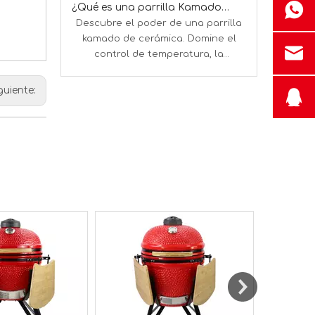
¿Qué es una parrilla Kamado y cómo funciona?
Descubre el poder de una parrilla
Descubra si 
o
kamado de cerámica. Domine el
una parrill
control de temperatura, la
Conozca su v
eficiencia del combustible y la
y cómo reem
cocción versátil para un BBQ
guiente:
perfecto en todo momento.